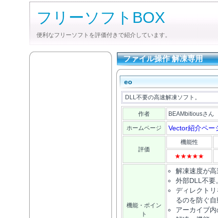
フリーソフトBOX
便利なフリーソフトを評価付きで紹介しています。
ファイル操作 解凍専用
eo
DLL不要の高速解凍ソフト。
作者
BEAMbitiousさん
Vector紹介ペー
ホームページ
機能性
評価
★★★★★
解凍速度が高
外部DLL不要
ディレクトリ
るのを防ぐ自
機能・ポイン
アーカイブ内
ト