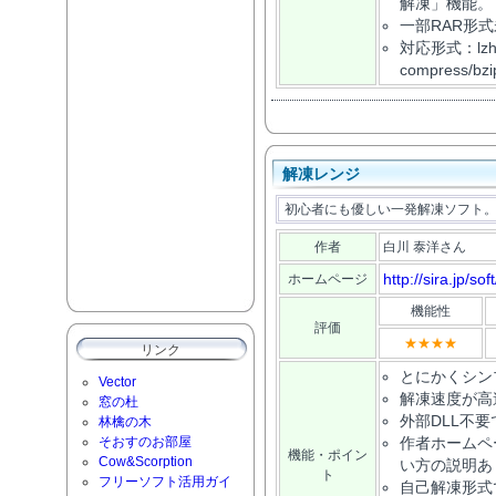
解凍」機能。
一部RAR形
対応形式：lzh/zip
compress/bzi
解凍レンジ
初心者にも優しい一発解凍ソフト
作者
白川 泰洋さん
http://sira.jp/soft
ホームページ
機能性
評価
★★★★
リンク
とにかくシン
Vector
解凍速度が高
窓の杜
外部DLL不
林檎の木
そおすのお部屋
作者ホームペ
機能・ポイン
Cow&Scorption
い方の説明あ
ト
フリーソフト活用ガイ
自己解凍形式