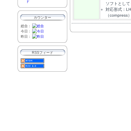
ド
ソフトとして
対応形式：LHA（L
（compress）
カウンター
総合：
今日：
昨日：
RSSフィード